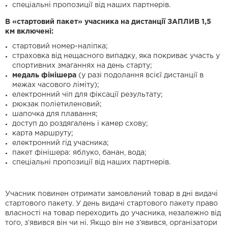
спеціальні пропозиції від наших партнерів.
В «стартовий пакет» учасника на дистанції
ЗАПЛИВ 1,5
км
включені:
стартовий номер-наліпка;
страховка від нещасного випадку, яка покриває участь у
спортивних змаганнях на день старту;
м
едаль фінішера
(у разі подолання всієї дистанції в
межах часового ліміту);
електронний чіп для фіксації результату;
рюкзак поліетиленовий;
шапочка для плавання;
доступ до роздягалень і камер схову;
карта маршруту;
електронний гід учасника;
пакет фінішера: яблуко, банан, вода;
спеціальні пропозиції від наших партнерів.
Учасник повинен отримати замовлений товар в дні видачі
стартового пакету. У день видачі стартового пакету право
власності на товар переходить до учасника, незалежно від
того, з’явився він чи ні. Якщо він не з’явився, організатори