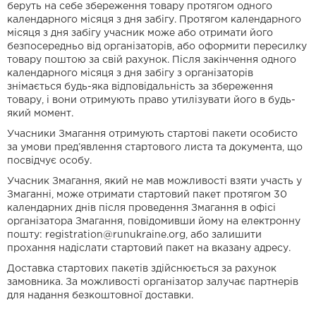
беруть на себе збереження товару протягом одного
календарного місяця з дня забігу. Протягом календарного
місяця з дня забігу учасник може або отримати його
безпосередньо від організаторів, або оформити пересилку
товару поштою за свій рахунок. Після закінчення одного
календарного місяця з дня забігу з організаторів
знімається будь-яка відповідальність за збереження
товару, і вони отримують право утилізувати його в будь-
який момент.
Учасники Змагання отримують стартові пакети особисто
за умови пред’явлення стартового листа та документа, що
посвідчує особу.
Учасник Змагання, який не мав можливості взяти участь у
Змаганні, може отримати стартовий пакет протягом 30
календарних днів після проведення Змагання в офісі
організатора Змагання, повідомивши йому на електронну
пошту:
registration@runukraine.org
, або залишити
прохання надіслати стартовий пакет на вказану адресу.
Доставка стартових пакетів здійснюється за рахунок
замовника. За можливості організатор залучає партнерів
для надання безкоштовної доставки.