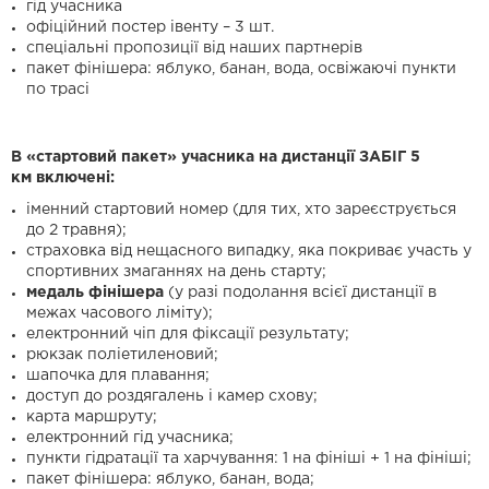
гід учасника
офіційний постер івенту – 3 шт.
спеціальні пропозиції від наших партнерів
пакет фінішера: яблуко, банан, вода, освіжаючі пункти
по трасі
В «стартовий пакет» учасника на дистанції
ЗАБІГ 5
км
включені:
іменний стартовий номер (для тих, хто зареєструється
до 2 травня);
страховка від нещасного випадку, яка покриває участь у
спортивних змаганнях на день старту;
м
едаль фінішера
(у разі подолання всієї дистанції в
межах часового ліміту);
електронний чіп для фіксації результату;
рюкзак поліетиленовий;
шапочка для плавання;
доступ до роздягалень і камер схову;
карта маршруту;
електронний гід учасника;
пункти гідратації та харчування: 1 на фініші + 1 на фініші;
пакет фінішера: яблуко, банан, вода;