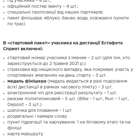
гід учасника – 4 шт.;
офіційний постер івенту – 4 шт.;
спеціальні пропозиції від наших партнерів;
пакет фінішера: яблуко, банан, вода, освіжаючі пункти
по трасі.
В «стартовий пакет» учасника на дистанції Естафета
Спринт включені:
стартовий номер учасника з іменем – 2 шт (для тих, хто
зареєструється до 2 травня 2021 р.)
страховка від нещасного випадку, яка покриває участь у
спортивних змаганнях на день старту – 3 шт.
м
едаль фінішера
(медаль видається в разі подолання
всієї дистанції в рамках часового ліміту) – 3 шт.
електронний чіп для реєстрації результату – 1 шт.
рюкзак поліетиленовий – 5 шт. (Bike – 1 шт., Run – 1 шт.,
Deposit – 3 шт.)
шапочка для плавання – 1 шт.
роздягальні і камери схову
пункт гідратації та харчування: 1 на біговому етапі та на
фініші
карта маршруту