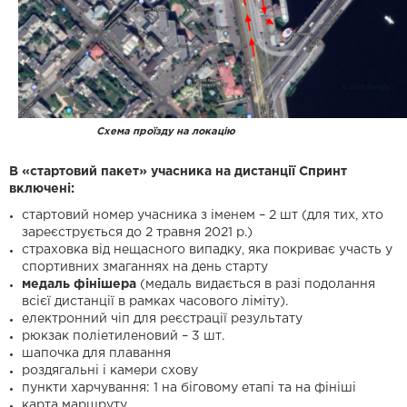
Схема проїзду на локацію
В «стартовий пакет» учасника на дистанції Спринт
включені:
стартовий номер учасника з іменем – 2 шт (для тих, хто
зареєструється до 2 травня 2021 р.)
страховка від нещасного випадку, яка покриває участь у
спортивних змаганнях на день старту
м
едаль фінішера
(медаль видається в разі подолання
всієї дистанції в рамках часового ліміту).
електронний чіп для реєстрації результату
рюкзак поліетиленовий – 3 шт.
шапочка для плавання
роздягальні і камери схову
пункти харчування: 1 на біговому етапі та на фініші
карта маршруту