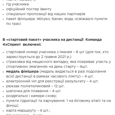
гід учасника
офіційний постер івенту
спеціальні пропозиції від наших партнерів
пакет фінішера: яблуко, банан, вода, освіжаючі пункти
по трасі
В «стартовий пакет» учасника на дистанції Команда
4хСпринт включені:
стартовий номер учасника з іменем – 8 шт (для тих, хто
зареєструється до 2 травня 2021 р.)
страховка від нещасного випадку, яка покриває участь у
спортивних змаганнях на день старту – 4шт.
м
едаль фінішера
(медаль видається в разі подолання
всієї дистанції в рамках часового ліміту) – 4 шт.
електронний чіп для реєстрації результату – 4 шт.
рюкзак поліетиленовий – 12 шт.
шапочка для плавання – 4 шт.
роздягальні і камери схову;
пункти гідратації та харчування: 1 на біговому етапі та на
фініші;
карта маршруту – 4 шт.;