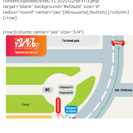
content/uploads/sites/31/2021/02/sp-t1-3.png”
target=”blank” background=”#ef2e2d” size=”6″
radius=”round” center=”yes”]Збільшити[/button] [/column]
[/row]
[row][column center=”yes” size=”3/4″]