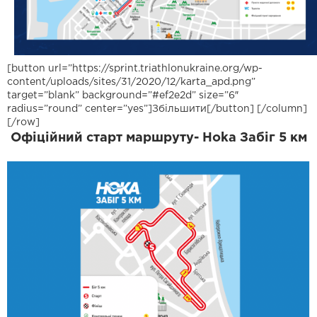
[button url=”https://sprint.triathlonukraine.org/wp-
content/uploads/sites/31/2020/12/karta_apd.png”
target=”blank” background=”#ef2e2d” size=”6″
radius=”round” center=”yes”]Збільшити[/button] [/column]
[/row]
Офіційний старт маршруту- Hoka Забіг 5 км