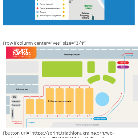
[row][column center=”yes” size=”3/4″]
[button url=”https://sprint.triathlonukraine.org/wp-