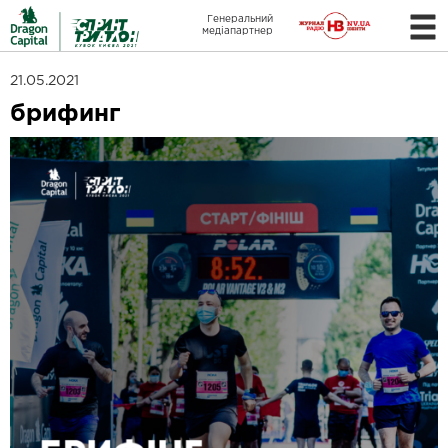
Генеральний
медіапартнер
21.05.2021
брифинг